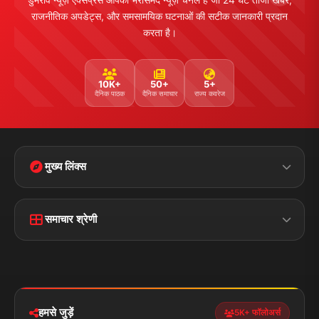
Facebook
Twitter
Instagram
YouTube
WhatsApp
Telegram
संपर्क जानकारी
पता:
चौक रोड, डुमरांव (बक्सर) बिहार - 802119
फोन:
+91 7870782796
ईमेल:
news.dumraon78@gmail.com