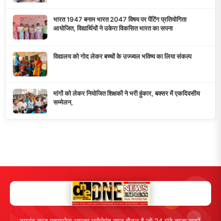
करता है।
10K+
50+
5+
दैनिक पाठक
दैनिक समाचार
राज्य कवरेज
मुख्य लिंक्स
मुख्य पृष्ठ
हमारे बारे में
समाचार श्रेणी
लाइव टीवी
ब्रेकिंग न्यूज़
राजनीति
खेल
संपर्क
फीडबैक
व्यापार
मनोरंजन
हमसे जुड़ें
5K+ फॉलोअर्स
तकनीक
स्वास्थ्य