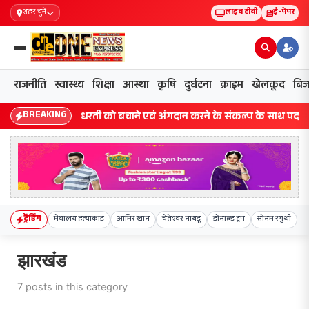
शहर चुनें
लाइव टीवी
ई-पेपर
राजनीति
स्वास्थ्य
शिक्षा
आस्था
कृषि
दुर्घटना
क्राइम
खेलकूद
बिज
BREAKING
धरती को बचाने एवं अंगदान करने के संकल्प के साथ पदयात्रा का 
ट्रेंडिंग
मेघालय हत्याकांड
आमिर खान
चेतेश्वर नायडू
डोनाल्ड ट्रंप
सोनम रगुथी
झारखंड
7 posts in this category