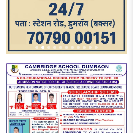
आज का पन्ना
TRENDING POSTS
1
धरती को बचाने एवं अंगदान करने के संकल्प के साथ पदयात्रा का
हुआ विराम
2
‘एक पेड़ मां के नाम’ अभियान के तहत मध्य विद्यालय नाथनगर 01 में
हुआ पौधारोपण
3
भारत 1947 बनाम भारत 2047 विषय पर पेंटिंग प्रतियोगिता
आयोजित, विद्यार्थियों ने उकेरा विकसित भारत का सपना
4
विद्यालय को गोद लेकर बच्चों के उज्ज्वल भविष्य का लिया संकल्प