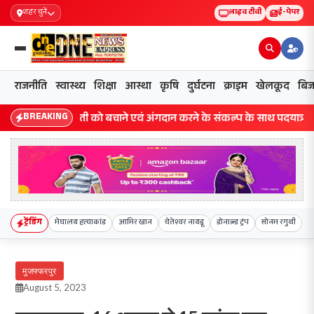
शहर चुनें
लाइव टीवी
ई-पेपर
राजनीति
स्वास्थ्य
शिक्षा
आस्था
कृषि
दुर्घटना
क्राइम
खेलकूद
बिज
BREAKING
धरती को बचाने एवं अंगदान करने के संकल्प के साथ पदयात्रा का हुआ 
ट्रेंडिंग
मेघालय हत्याकांड
आमिर खान
चेतेश्वर नायडू
डोनाल्ड ट्रंप
सोनम रगुथी
मुजफ्फरपुर
August 5, 2023