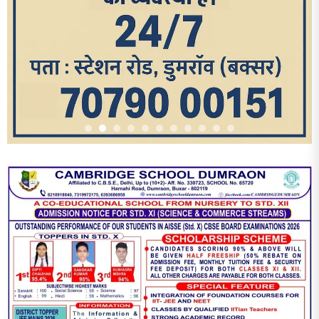
आज का पन्ना
TRENDING POSTS
1
धरती को बचाने एवं अंगदान करने के संकल्प के साथ पदयात्रा का हुआ
विराम
2
‘एक पेड़ मां के नाम’ अभियान के तहत मध्य विद्यालय नाथनगर 01 में हुआ
पौधारोपण
3
भारत 1947 बनाम भारत 2047 विषय पर पेंटिंग प्रतियोगिता
आयोजित, विद्यार्थियों ने उकेरा विकसित भारत का सपना
4
विद्यालय को गोद लेकर बच्चों के उज्ज्वल भविष्य का लिया संकल्प