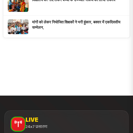
10M+
दैनिक दर्शक
500+
दैनिक समाचार
28
राज्य कवरेज