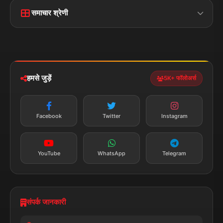
फोन:
+91 7870782796
ईमेल:
news.dumraon78@gmail.com
सत्यापित मीडिया
पुरस्कार प्राप्त
24x7 सेवा
MSME पंजीकृत
© 2025 डुमरांव न्यूज़ एक्सप्रेस. सभी अधिकार सुरक्षित।
प्राइवेसी पॉलिसी
नियम व शर्तें
डिस्क्लेमर