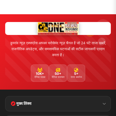
लाइव टीवी
ब्रेकिंग न्यूज़
राजनीति
खेल
संपर्क
फीडबैक
व्यापार
मनोरंजन
हमसे जुड़ें
5K+ फॉलोअर्स
तकनीक
स्वास्थ्य
Facebook
Twitter
Instagram
YouTube
WhatsApp
Telegram
संपर्क जानकारी
पता:
चौक रोड, डुमरांव (बक्सर) बिहार - 802119