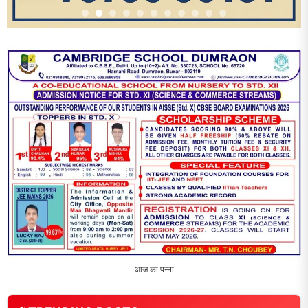
1
धरती को बचाने एवं अंगदान करने के संकल्प के साथ पदयात्रा का हुआ
विराम
2
‘एक पेड़ मां के नाम’ अभियान के तहत मध्य विद्यालय नाथनगर 01 में हुआ
पौधारोपण
3
भारत 1947 बनाम भारत 2047 विषय पर पेंटिंग प्रतियोगिता
आयोजित, विद्यार्थियों ने उकेरा विकसित भारत का सपना
4
विद्यालय को गोद लेकर बच्चों के उज्ज्वल भविष्य का लिया संकल्प
5
मांगों को लेकर नियोजित शिक्षकों ने भरी हुंकार, बक्सर में एकदिवसीय
सम्मेलन,
LATEST NEWS