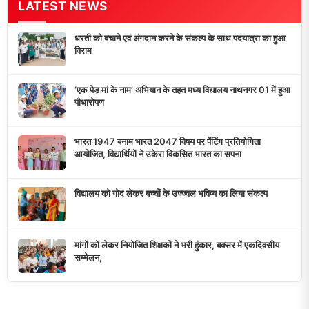
डुमरांव न्यूज़ एक्सप्रेस आपका भरोसेमंद न्यूज़ चैनल है जो 24 घंटे ताजा खबरें,
राजनीतिक अपडेट्स, और समसामयिक घटनाओं की सटीक जानकारी प्रदान
करता है।
10K+
50+
5+
दैनिक पाठक
दैनिक समाचार
राज्य कवरेज
मुख्य लिंक्स
मुख्य पृष्ठ
हमारे बारे में
समाचार श्रेणी