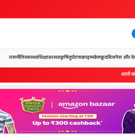
और देख
राजनीति
स्वास्थ्य
शिक्षा
आस्था
कृषि
दुर्घटना
क्राइम
खेलकूद
बिजनेस
धरती को बचाने एवं अंगदान