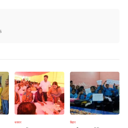
S
बक्सर
बिहार