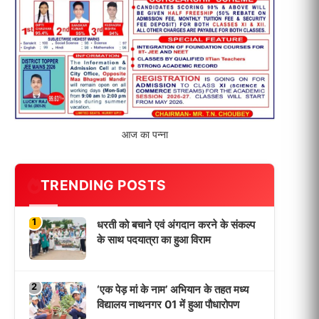
विद्यालय नाथनगर 01 में हुआ पौधारोपण
3
भारत 1947 बनाम भारत 2047 विषय पर
पेंटिंग प्रतियोगिता आयोजित, विद्यार्थियों ने
उकेरा विकसित भारत का सपना
4
विद्यालय को गोद लेकर बच्चों के उज्ज्वल
भविष्य का लिया संकल्प
5
मांगों को लेकर नियोजित शिक्षकों ने भरी
हुंकार, बक्सर में एकदिवसीय सम्मेलन,
LATEST NEWS