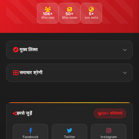
YouTube
WhatsApp
Telegram
संपर्क जानकारी
पता:
चौक रोड, डुमरांव (बक्सर) बिहार - 802119
फोन:
+91 7870782796
ईमेल:
news.dumraon78@gmail.com
सत्यापित मीडिया
पुरस्कार प्राप्त