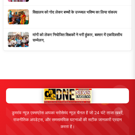
10K+
50+
5+
दैनिक पाठक
दैनिक समाचार
राज्य कवरेज
मुख्य लिंक्स
मुख्य पृष्ठ
हमारे बारे में
समाचार श्रेणी
लाइव टीवी
ब्रेकिंग न्यूज़
राजनीति
खेल
संपर्क
फीडबैक
व्यापार
मनोरंजन
हमसे जुड़ें
5K+ फॉलोअर्स
तकनीक
स्वास्थ्य
Facebook
Twitter
Instagram