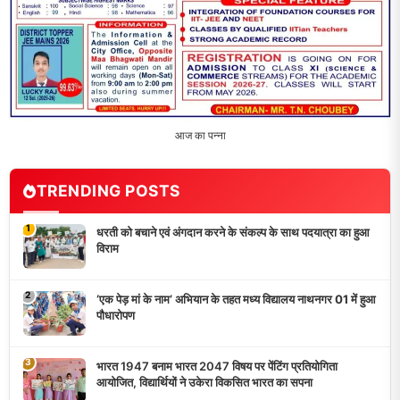
4
विद्यालय को गोद लेकर बच्चों के उज्ज्वल भविष्य का लिया संकल्प
5
मांगों को लेकर नियोजित शिक्षकों ने भरी हुंकार, बक्सर में एकदिवसीय
सम्मेलन,
LATEST NEWS
धरती को बचाने एवं अंगदान करने के संकल्प के साथ पदयात्रा का हुआ
विराम
‘एक पेड़ मां के नाम’ अभियान के तहत मध्य विद्यालय नाथनगर 01 में हुआ
पौधारोपण
भारत 1947 बनाम भारत 2047 विषय पर पेंटिंग प्रतियोगिता
आयोजित, विद्यार्थियों ने उकेरा विकसित भारत का सपना