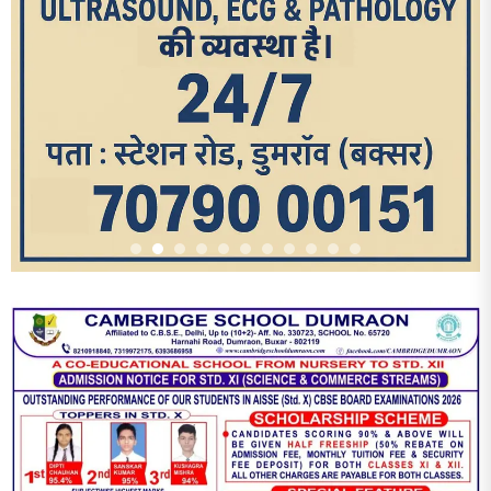
आज का पन्ना
TRENDING POSTS
1
धरती को बचाने एवं अंगदान करने के संकल्प के साथ पदयात्रा का हुआ
विराम
2
‘एक पेड़ मां के नाम’ अभियान के तहत मध्य विद्यालय नाथनगर 01 में हुआ
पौधारोपण
3
भारत 1947 बनाम भारत 2047 विषय पर पेंटिंग प्रतियोगिता
आयोजित, विद्यार्थियों ने उकेरा विकसित भारत का सपना