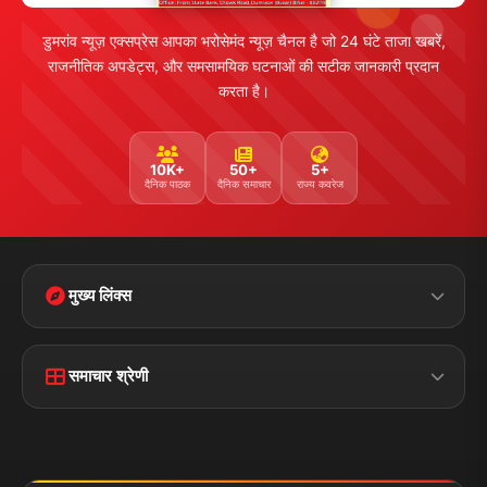
डुमरांव न्यूज़ एक्सप्रेस आपका भरोसेमंद न्यूज़ चैनल है जो 24 घंटे ताजा खबरें,
राजनीतिक अपडेट्स, और समसामयिक घटनाओं की सटीक जानकारी प्रदान
करता है।
10K+
50+
5+
दैनिक पाठक
दैनिक समाचार
राज्य कवरेज
मुख्य लिंक्स
मुख्य पृष्ठ
हमारे बारे में
समाचार श्रेणी
लाइव टीवी
ब्रेकिंग न्यूज़
राजनीति
खेल
संपर्क
फीडबैक