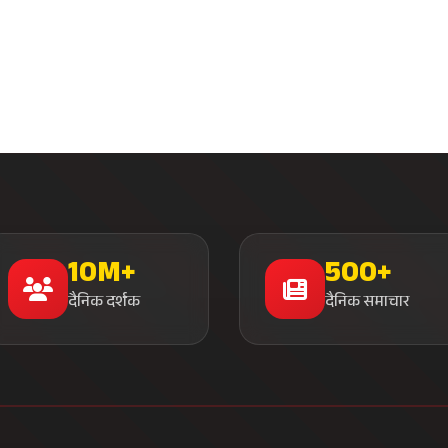
10M+
500+
दैनिक दर्शक
दैनिक समाचार
मुख्य लिंक्स
समाचार श्रेणी
मुख्य पृष्ठ
राजनीति
हमारे बारे में
खेल जगत
लाइव टीवी
व्यापार
ब्रेकिंग न्यूज़
मनोरंजन
संपर्क करें
तकनीक