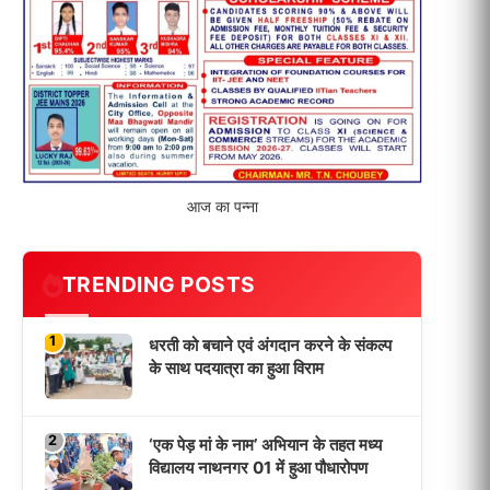
विद्यालय नाथनगर 01 में हुआ पौधारोपण
3
भारत 1947 बनाम भारत 2047 विषय पर
पेंटिंग प्रतियोगिता आयोजित, विद्यार्थियों ने
उकेरा विकसित भारत का सपना
4
विद्यालय को गोद लेकर बच्चों के उज्ज्वल
भविष्य का लिया संकल्प
5
मांगों को लेकर नियोजित शिक्षकों ने भरी
हुंकार, बक्सर में एकदिवसीय सम्मेलन,
LATEST NEWS