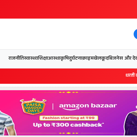
और देख
राजनीति
स्वास्थ्य
शिक्षा
आस्था
कृषि
दुर्घटना
क्राइम
खेलकूद
बिजनेस
धरती को बचाने एवं अंग