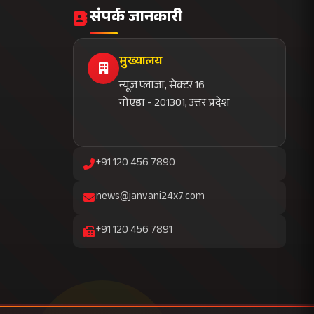
news@janvani24x7.com
+91 120 456 7891
सब्सक्राइब करें
निष्पक्ष समाचार
तत्काल अपडेट
विशेष रिपोर्ट
बिना विज्ञापन