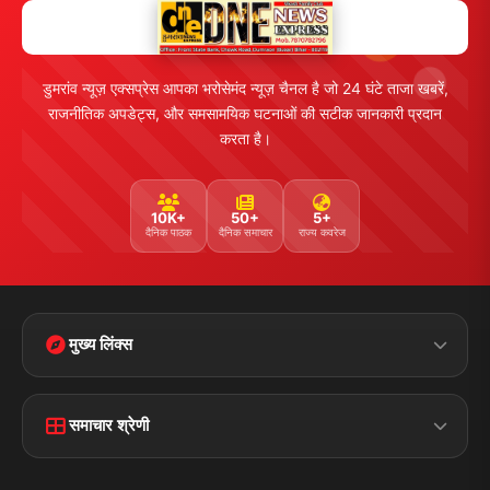
व्यापार
मनोरंजन
हमसे जुड़ें
5K+ फॉलोअर्स
तकनीक
स्वास्थ्य
Facebook
Twitter
Instagram
YouTube
WhatsApp
Telegram
संपर्क जानकारी
पता:
चौक रोड, डुमरांव (बक्सर) बिहार - 802119
फोन:
+91 7870782796