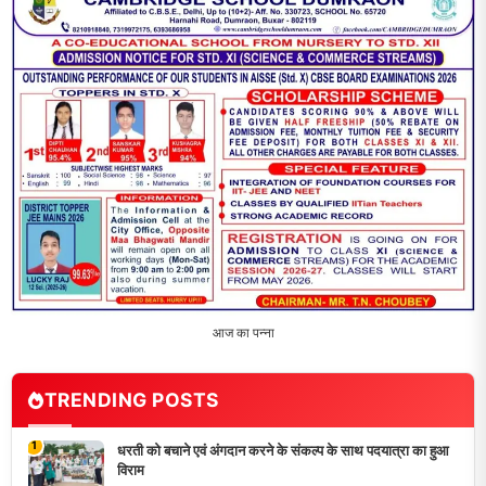
2
‘एक पेड़ मां के नाम’ अभियान के तहत मध्य विद्यालय नाथनगर 01 में हुआ
पौधारोपण
3
भारत 1947 बनाम भारत 2047 विषय पर पेंटिंग प्रतियोगिता
आयोजित, विद्यार्थियों ने उकेरा विकसित भारत का सपना
4
विद्यालय को गोद लेकर बच्चों के उज्ज्वल भविष्य का लिया संकल्प
5
मांगों को लेकर नियोजित शिक्षकों ने भरी हुंकार, बक्सर में एकदिवसीय
सम्मेलन,
LATEST NEWS
धरती को बचाने एवं अंगदान करने के संकल्प के साथ पदयात्रा का हुआ
विराम