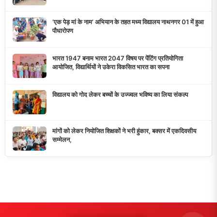
डुमरांव न्यूज़ एक्सप्रेस आपका भरोसेमंद न्यूज़ चैनल है जो 24 घंटे ताजा खबरें,
राजनीतिक अपडेट्स, और समसामयिक घटनाओं की सटीक जानकारी प्रदान
करता है।
10K+
50+
5+
दैनिक पाठक
दैनिक समाचार
राज्य कवरेज
मुख्य लिंक्स
मुख्य पृष्ठ
हमारे बारे में
समाचार श्रेणी
लाइव टीवी
ब्रेकिंग न्यूज़
राजनीति
खेल
संपर्क
फीडबैक