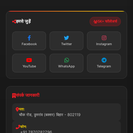
ईमेल:
news.dumraon78@gmail.com
सत्यापित मीडिया
पुरस्कार प्राप्त
24x7 सेवा
MSME पंजीकृत
© 2025 डुमरांव न्यूज़ एक्सप्रेस. सभी अधिकार सुरक्षित।
प्राइवेसी पॉलिसी
नियम व शर्तें
डिस्क्लेमर