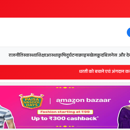
और देख
राजनीति
स्वास्थ्य
शिक्षा
आस्था
कृषि
दुर्घटना
क्राइम
खेलकूद
बिजनेस
धरती को बचाने एवं अंगदान करने के संकल्प के 