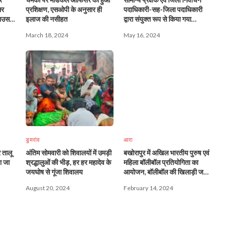
सर
प्रशिक्षण, एसओपी के अनुसार ही
पदाधिकारी-सह-जिला पदाधिकारी
ाउस
इलाज की नसीहत
द्वारा संयुक्त रूप से किया गया
ब्रजगृह एवं मतगणना केन्द्र का
March 18, 2024
May 16, 2024
निरीक्षण
डुमरांव
आरा
 तालू
अंतिम सोमवारी को शिवालयों में उमड़ी
बखोरापुर में अखिल भारतीय पुरुष एवं
ा जा
श्रद्धालुओं की भीड़, हर हर महादेव के
महिला बॉलीबॉल प्रतियोगिता का
जयघोष से गूंजा शिवालय
आयोजन, बॉलीबॉल की खिलाड़ी जय
श्री राठी का होगा आगमन
August 20, 2024
February 14, 2024