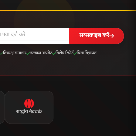
मुख्यालय
न्यूज़ प्लाजा, सेक्टर 16
नोएडा - 201301, उत्तर प्रदेश
+91 120 456 7890
news@janvani24x7.com
+91 120 456 7891
सब्सक्राइब करें