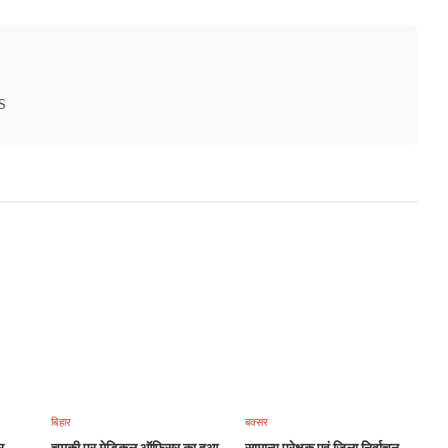
S
बिहार
बक्सर
र
चमकी पर मेडिकल ऑफिसर का हुआ
सामान्य प्रेक्षक एवं जिला निर्वाचन