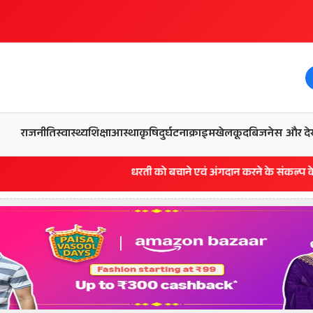
और देख
राजनीति
स्वास्थ्य
शिक्षा
आस्था
कृषि
दुर्घटना
क्राइम
खेलकूद
बिजनेस
धरती को बचाने एवं अंगदान करने के संकल्प के साथ पदयात्रा