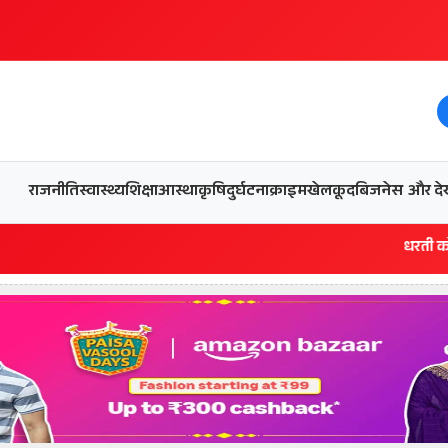
और देख
राजनीति
स्वास्थ्य
शिक्षा
आस्था
कृषि
दुर्घटना
क्राइम
खेलकूद
बिजनेस
धरती को बचाने एवं अंगद