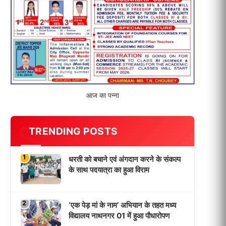
विद्यालय नाथनगर 01 में हुआ पौधारोपण
3
भारत 1947 बनाम भारत 2047 विषय पर
पेंटिंग प्रतियोगिता आयोजित, विद्यार्थियों ने
उकेरा विकसित भारत का सपना
4
विद्यालय को गोद लेकर बच्चों के उज्ज्वल
भविष्य का लिया संकल्प
5
मांगों को लेकर नियोजित शिक्षकों ने भरी
हुंकार, बक्सर में एकदिवसीय सम्मेलन,
LATEST NEWS