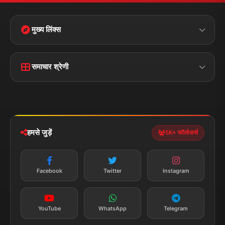
मुख्य लिंक्स
मुख्य पृष्ठ
हमारे बारे में
समाचार श्रेणी
लाइव टीवी
ब्रेकिंग न्यूज़
राजनीति
खेल
संपर्क
फीडबैक
व्यापार
मनोरंजन
हमसे जुड़ें
5K+ फॉलोअर्स
तकनीक
स्वास्थ्य
Facebook
Twitter
Instagram
YouTube
WhatsApp
Telegram