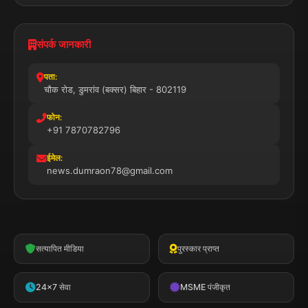
संपर्क जानकारी
पता:
चौक रोड, डुमरांव (बक्सर) बिहार - 802119
फोन:
+91 7870782796
ईमेल:
news.dumraon78@gmail.com
सत्यापित मीडिया
पुरस्कार प्राप्त
24x7 सेवा
MSME पंजीकृत