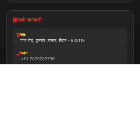
संपर्क जानकारी
पता:
चौक रोड, डुमरांव (बक्सर) बिहार - 802119
फोन:
+91 7870782796
ईमेल:
news.dumraon78@gmail.com
सत्यापित मीडिया
पुरस्कार प्राप्त
24x7 सेवा
MSME पंजीकृत