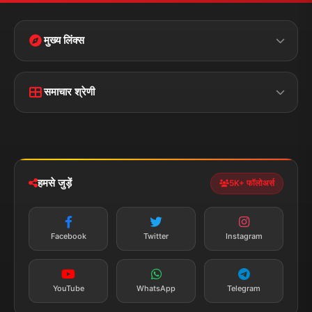
मुख्य लिंक्स
मुख्य पृष्ठ
हमारे बारे में
समाचार श्रेणी
लाइव टीवी
ब्रेकिंग न्यूज़
राजनीति
खेल
संपर्क
फीडबैक
व्यापार
मनोरंजन
हमसे जुड़ें
5K+ फॉलोअर्स
तकनीक
स्वास्थ्य
Facebook
Twitter
Instagram
YouTube
WhatsApp
Telegram