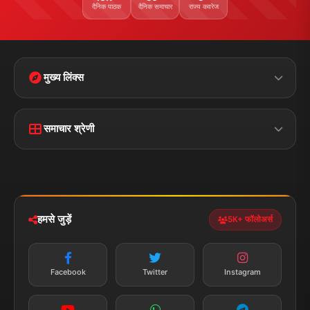
दैनिक पाठक
दैनिक समाचार
राज्य कवरेज
मुख्य लिंक्स
मुख्य पृष्ठ
हमारे बारे में
समाचार श्रेणी
लाइव टीवी
ब्रेकिंग न्यूज़
राजनीति
खेल
संपर्क
फीडबैक
व्यापार
मनोरंजन
हमसे जुड़ें
5K+ फॉलोअर्स
तकनीक
स्वास्थ्य
Facebook
Twitter
Instagram