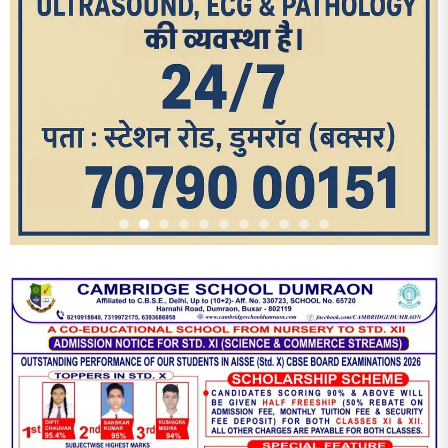
आज का पन्ना
TRENDING POSTS
1
धरती को बचाने एवं अंगदान करने के संकल्प के साथ पदयात्रा का हुआ
विराम
2
‘एक पेड़ मां के नाम’ अभियान के तहत मध्य विद्यालय नाथनगर 01 में हुआ
पौधारोपण
3
भारत 1947 बनाम भारत 2047 विषय पर पेंटिंग प्रतियोगिता
आयोजित, विद्यार्थियों ने उकेरा विकसित भारत का सपना
4