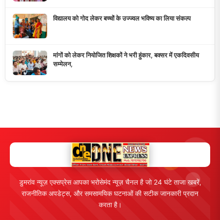
10K+
50+
5+
दैनिक पाठक
दैनिक समाचार
राज्य कवरेज
मुख्य लिंक्स
मुख्य पृष्ठ
हमारे बारे में
समाचार श्रेणी
लाइव टीवी
ब्रेकिंग न्यूज़
राजनीति
खेल
संपर्क
फीडबैक
व्यापार
मनोरंजन
हमसे जुड़ें
5K+ फॉलोअर्स
तकनीक
स्वास्थ्य
Facebook
Twitter
Instagram