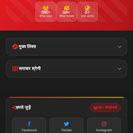
YouTube
WhatsApp
Telegram
संपर्क जानकारी
पता:
चौक रोड, डुमरांव (बक्सर) बिहार - 802119
फोन:
+91 7870782796
ईमेल:
news.dumraon78@gmail.com
सत्यापित मीडिया
पुरस्कार प्राप्त