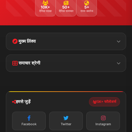
10K+
50+
5+
दैनिक पाठक
दैनिक समाचार
राज्य कवरेज
मुख्य लिंक्स
मुख्य पृष्ठ
हमारे बारे में
समाचार श्रेणी
लाइव टीवी
ब्रेकिंग न्यूज़
राजनीति
खेल
संपर्क
फीडबैक
व्यापार
मनोरंजन
हमसे जुड़ें
5K+ फॉलोअर्स
तकनीक
स्वास्थ्य
Facebook
Twitter
Instagram