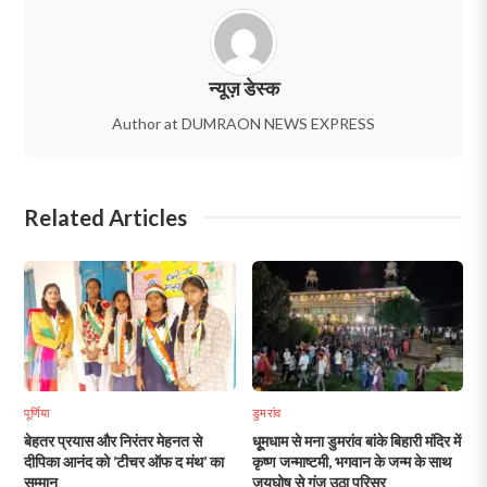
न्यूज़ डेस्क
Author at DUMRAON NEWS EXPRESS
Related Articles
पूर्णिया
डुमरांव
बेहतर प्रयास और निरंतर मेहनत से
धूूमधाम से मना डुमरांव बांके बिहारी मंदिर में
दीपिका आनंद को ‘टीचर ऑफ द मंथ’ का
कृष्ण जन्माष्टमी, भगवान के जन्म के साथ
सम्मान
जयघोष से गुंज उठा परिसर