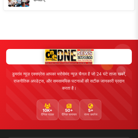
डुमरांव न्यूज़ एक्सप्रेस आपका भरोसेमंद न्यूज़ चैनल है जो 24 घंटे ताजा खबरें,
राजनीतिक अपडेट्स, और समसामयिक घटनाओं की सटीक जानकारी प्रदान
करता है।
10K+
50+
5+
दैनिक पाठक
दैनिक समाचार
राज्य कवरेज