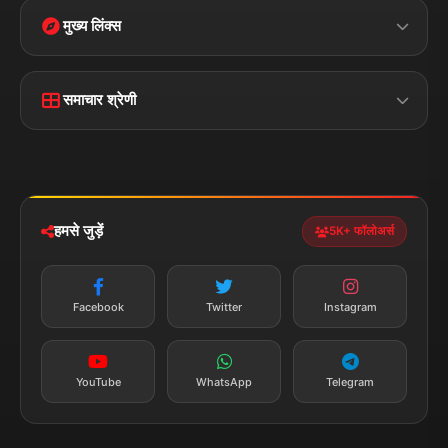
मुख्य लिंक्स
मुख्य पृष्ठ
हमारे बारे में
समाचार श्रेणी
लाइव टीवी
ब्रेकिंग न्यूज़
राजनीति
खेल
संपर्क
फीडबैक
व्यापार
मनोरंजन
हमसे जुड़ें
5K+ फॉलोअर्स
तकनीक
स्वास्थ्य
Facebook
Twitter
Instagram
YouTube
WhatsApp
Telegram