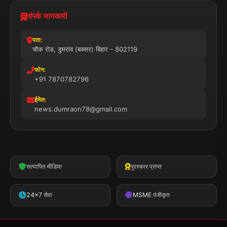
संपर्क जानकारी
पता:
चौक रोड, डुमरांव (बक्सर) बिहार - 802119
फोन:
+91 7870782796
ईमेल:
news.dumraon78@gmail.com
सत्यापित मीडिया
पुरस्कार प्राप्त
24x7 सेवा
MSME पंजीकृत