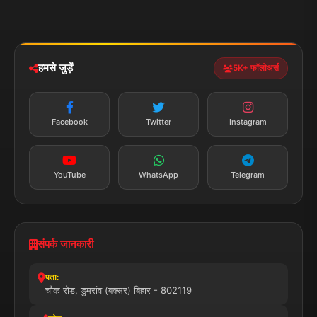
राजनीति
खेल
संपर्क
फीडबैक
व्यापार
मनोरंजन
हमसे जुड़ें
5K+ फॉलोअर्स
तकनीक
स्वास्थ्य
Facebook
Twitter
Instagram
YouTube
WhatsApp
Telegram
संपर्क जानकारी
पता:
चौक रोड, डुमरांव (बक्सर) बिहार - 802119