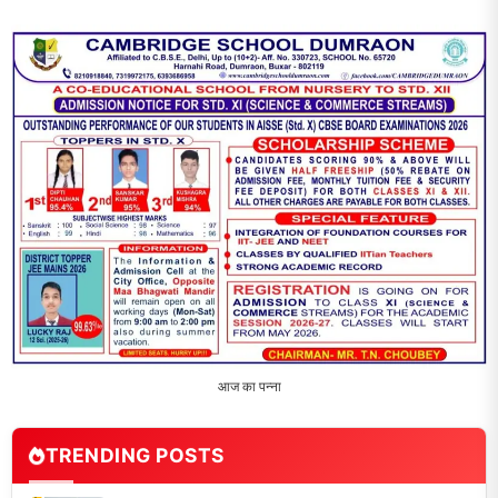
2
‘एक पेड़ मां के नाम’ अभियान के तहत मध्य विद्यालय नाथनगर 01 में हुआ
पौधारोपण
3
भारत 1947 बनाम भारत 2047 विषय पर पेंटिंग प्रतियोगिता
आयोजित, विद्यार्थियों ने उकेरा विकसित भारत का सपना
4
विद्यालय को गोद लेकर बच्चों के उज्ज्वल भविष्य का लिया संकल्प
5
मांगों को लेकर नियोजित शिक्षकों ने भरी हुंकार, बक्सर में एकदिवसीय
सम्मेलन,
LATEST NEWS
धरती को बचाने एवं अंगदान करने के संकल्प के साथ पदयात्रा का हुआ
विराम