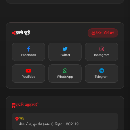
+91 7870782796
ईमेल:
news.dumraon78@gmail.com
सत्यापित मीडिया
पुरस्कार प्राप्त
24x7 सेवा
MSME पंजीकृत
© 2025 डुमरांव न्यूज़ एक्सप्रेस. सभी अधिकार सुरक्षित।
प्राइवेसी पॉलिसी
नियम व शर्तें
डिस्क्लेमर