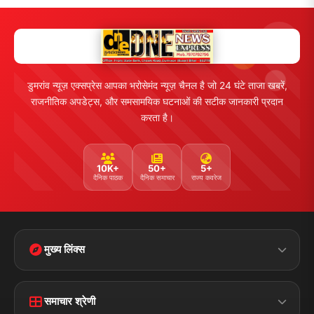
राजनीति
खेल
संपर्क
फीडबैक
व्यापार
मनोरंजन
हमसे जुड़ें
5K+ फॉलोअर्स
तकनीक
स्वास्थ्य
Facebook
Twitter
Instagram
YouTube
WhatsApp
Telegram
संपर्क जानकारी
पता:
चौक रोड, डुमरांव (बक्सर) बिहार - 802119
फोन: