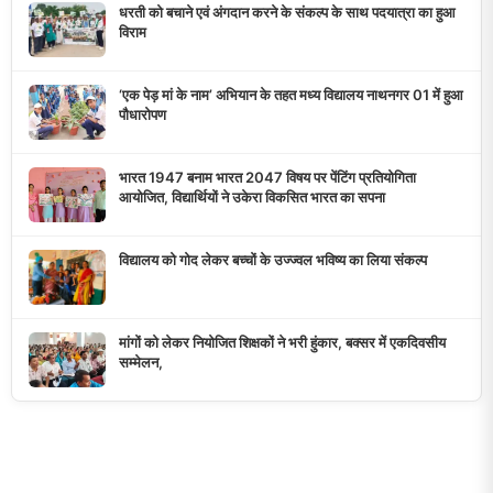
डुमरांव न्यूज़ एक्सप्रेस आपका भरोसेमंद न्यूज़ चैनल है जो 24 घंटे ताजा खबरें,
राजनीतिक अपडेट्स, और समसामयिक घटनाओं की सटीक जानकारी प्रदान
करता है।
10K+
50+
5+
दैनिक पाठक
दैनिक समाचार
राज्य कवरेज
मुख्य लिंक्स
मुख्य पृष्ठ
हमारे बारे में
समाचार श्रेणी
लाइव टीवी
ब्रेकिंग न्यूज़