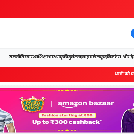
और देख
राजनीति
स्वास्थ्य
शिक्षा
आस्था
कृषि
दुर्घटना
क्राइम
खेलकूद
बिजनेस
धरती को बचाने एवं अंगदान कर