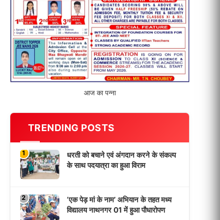
विद्यालय नाथनगर 01 में हुआ पौधारोपण
3
भारत 1947 बनाम भारत 2047 विषय पर
पेंटिंग प्रतियोगिता आयोजित, विद्यार्थियों ने
उकेरा विकसित भारत का सपना
4
विद्यालय को गोद लेकर बच्चों के उज्ज्वल
भविष्य का लिया संकल्प
5
मांगों को लेकर नियोजित शिक्षकों ने भरी
हुंकार, बक्सर में एकदिवसीय सम्मेलन,
LATEST NEWS