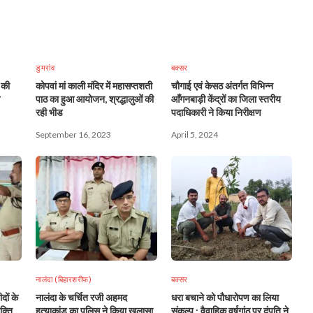
डुमरांव
बक्सर
 की
कोपवां मां काली मंदिर में महासप्तशती
चौगाई एवं केसठ अंतर्गत विभिन्न
पाठ का हुआ आयोजन, श्रद्धालुओं की
आँगनबाड़ी केंद्रों का जिला स्तरीय
रही भीड
पदाधिकारी ने किया निरीक्षण
September 16, 2023
April 5, 2024
नालंदा (बिहारशरीफ)
बक्सर
दों के
नालंदा के चर्चित रजी अहमद
धरा बचाने को पौधारोपण का लिया
क्ति
हत्याकांड का पुलिस ने किया खुलासा,
संकल्प : वैवाहिक वर्षगांठ पर दंपति ने