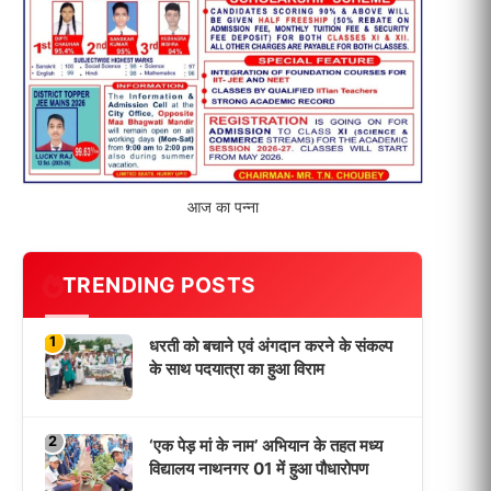
विद्यालय नाथनगर 01 में हुआ पौधारोपण
3
भारत 1947 बनाम भारत 2047 विषय पर
पेंटिंग प्रतियोगिता आयोजित, विद्यार्थियों ने
उकेरा विकसित भारत का सपना
4
विद्यालय को गोद लेकर बच्चों के उज्ज्वल
भविष्य का लिया संकल्प
5
मांगों को लेकर नियोजित शिक्षकों ने भरी
हुंकार, बक्सर में एकदिवसीय सम्मेलन,
LATEST NEWS