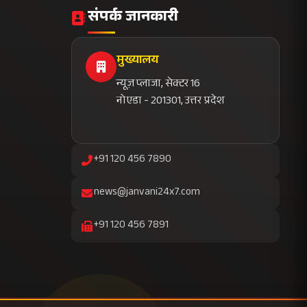
news@janvani24x7.com
+91 120 456 7891
सब्सक्राइब करें
निष्पक्ष समाचार
तत्काल अपडेट
विशेष रिपोर्ट
बिना विज्ञापन