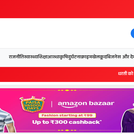
और देख
राजनीति
स्वास्थ्य
शिक्षा
आस्था
कृषि
दुर्घटना
क्राइम
खेलकूद
बिजनेस
धरती को बचाने एवं अंगदा