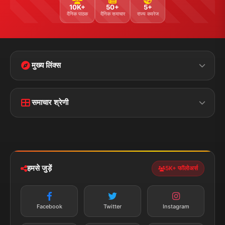
10K+
50+
5+
दैनिक पाठक
दैनिक समाचार
राज्य कवरेज
मुख्य लिंक्स
मुख्य पृष्ठ
हमारे बारे में
समाचार श्रेणी
लाइव टीवी
ब्रेकिंग न्यूज़
राजनीति
खेल
संपर्क
फीडबैक
व्यापार
मनोरंजन
हमसे जुड़ें
5K+ फॉलोअर्स
तकनीक
स्वास्थ्य
Facebook
Twitter
Instagram