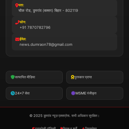
पता:
चौक रोड, डुमरांव (बक्सर) बिहार - 802119
फोन:
+91 7870782796
ईमेल:
news.dumraon78@gmail.com
सत्यापित मीडिया
पुरस्कार प्राप्त
24x7 सेवा
MSME पंजीकृत
© 2025 डुमरांव न्यूज़ एक्सप्रेस. सभी अधिकार सुरक्षित।
प्राइवेसी पॉलिसी
नियम व शर्तें
डिस्क्लेमर