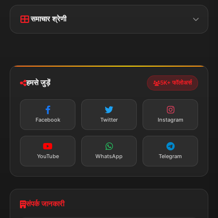
मुख्य पृष्ठ
हमारे बारे में
समाचार श्रेणी
लाइव टीवी
ब्रेकिंग न्यूज़
राजनीति
खेल
संपर्क
फीडबैक
व्यापार
मनोरंजन
हमसे जुड़ें
5K+ फॉलोअर्स
तकनीक
स्वास्थ्य
Facebook
Twitter
Instagram
YouTube
WhatsApp
Telegram
संपर्क जानकारी