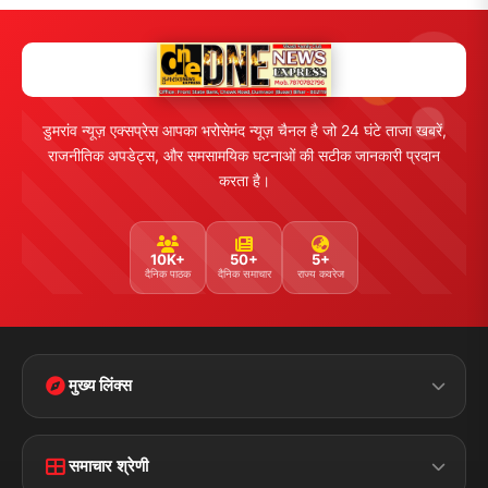
राजनीति
खेल
संपर्क
फीडबैक
व्यापार
मनोरंजन
हमसे जुड़ें
5K+ फॉलोअर्स
तकनीक
स्वास्थ्य
Facebook
Twitter
Instagram
YouTube
WhatsApp
Telegram
संपर्क जानकारी
पता:
चौक रोड, डुमरांव (बक्सर) बिहार - 802119
फोन: