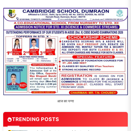
2
‘एक पेड़ मां के नाम’ अभियान के तहत मध्य विद्यालय नाथनगर 01 में हुआ
पौधारोपण
3
भारत 1947 बनाम भारत 2047 विषय पर पेंटिंग प्रतियोगिता
आयोजित, विद्यार्थियों ने उकेरा विकसित भारत का सपना
4
विद्यालय को गोद लेकर बच्चों के उज्ज्वल भविष्य का लिया संकल्प
5
मांगों को लेकर नियोजित शिक्षकों ने भरी हुंकार, बक्सर में एकदिवसीय
सम्मेलन,
LATEST NEWS
धरती को बचाने एवं अंगदान करने के संकल्प के साथ पदयात्रा का हुआ
विराम