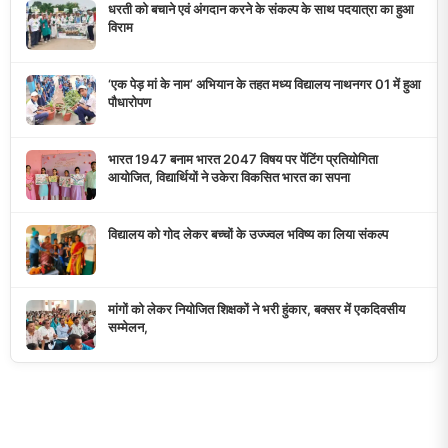
डुमरांव न्यूज़ एक्सप्रेस आपका भरोसेमंद न्यूज़ चैनल है जो 24 घंटे ताजा खबरें,
राजनीतिक अपडेट्स, और समसामयिक घटनाओं की सटीक जानकारी प्रदान
करता है।
10K+
50+
5+
दैनिक पाठक
दैनिक समाचार
राज्य कवरेज
मुख्य लिंक्स
मुख्य पृष्ठ
हमारे बारे में
समाचार श्रेणी
लाइव टीवी
ब्रेकिंग न्यूज़