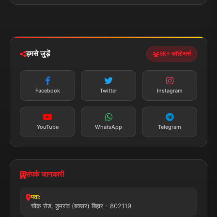
+91 7870782796
ईमेल:
news.dumraon78@gmail.com
सत्यापित मीडिया
पुरस्कार प्राप्त
24x7 सेवा
MSME पंजीकृत
© 2025 डुमरांव न्यूज़ एक्सप्रेस. सभी अधिकार सुरक्षित।
प्राइवेसी पॉलिसी
नियम व शर्तें
डिस्क्लेमर