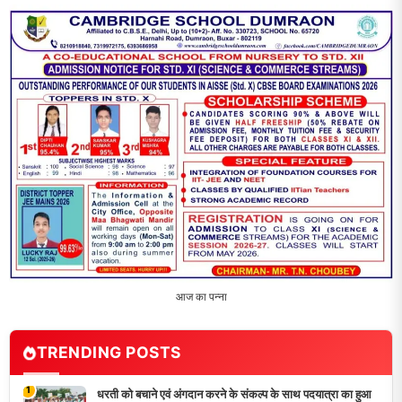
2
‘एक पेड़ मां के नाम’ अभियान के तहत मध्य विद्यालय नाथनगर 01 में हुआ
पौधारोपण
3
भारत 1947 बनाम भारत 2047 विषय पर पेंटिंग प्रतियोगिता
आयोजित, विद्यार्थियों ने उकेरा विकसित भारत का सपना
4
विद्यालय को गोद लेकर बच्चों के उज्ज्वल भविष्य का लिया संकल्प
5
मांगों को लेकर नियोजित शिक्षकों ने भरी हुंकार, बक्सर में एकदिवसीय
सम्मेलन,
LATEST NEWS
धरती को बचाने एवं अंगदान करने के संकल्प के साथ पदयात्रा का हुआ
विराम