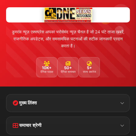
संपर्क
फीडबैक
व्यापार
मनोरंजन
हमसे जुड़ें
5K+ फॉलोअर्स
तकनीक
स्वास्थ्य
Facebook
Twitter
Instagram
YouTube
WhatsApp
Telegram
संपर्क जानकारी
पता:
चौक रोड, डुमरांव (बक्सर) बिहार - 802119
फोन:
+91 7870782796