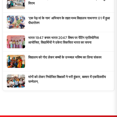
डुमरांव न्यूज़ एक्सप्रेस आपका भरोसेमंद न्यूज़ चैनल है जो 24 घंटे ताजा खबरें,
राजनीतिक अपडेट्स, और समसामयिक घटनाओं की सटीक जानकारी प्रदान
करता है।
10K+
50+
5+
दैनिक पाठक
दैनिक समाचार
राज्य कवरेज
मुख्य लिंक्स
मुख्य पृष्ठ
हमारे बारे में
समाचार श्रेणी
लाइव टीवी
ब्रेकिंग न्यूज़
राजनीति
खेल