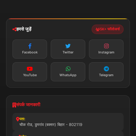
ईमेल:
news.dumraon78@gmail.com
सत्यापित मीडिया
पुरस्कार प्राप्त
24x7 सेवा
MSME पंजीकृत
© 2025 डुमरांव न्यूज़ एक्सप्रेस. सभी अधिकार सुरक्षित।
प्राइवेसी पॉलिसी
नियम व शर्तें
डिस्क्लेमर