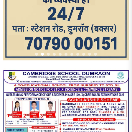
आज का पन्ना
TRENDING POSTS
1
धरती को बचाने एवं अंगदान करने के संकल्प के साथ पदयात्रा का हुआ
विराम
2
‘एक पेड़ मां के नाम’ अभियान के तहत मध्य विद्यालय नाथनगर 01 में हुआ
पौधारोपण
3
भारत 1947 बनाम भारत 2047 विषय पर पेंटिंग प्रतियोगिता
आयोजित, विद्यार्थियों ने उकेरा विकसित भारत का सपना
4
विद्यालय को गोद लेकर बच्चों के उज्ज्वल भविष्य का लिया संकल्प