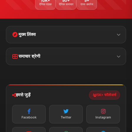
संपर्क जानकारी
पता:
चौक रोड, डुमरांव (बक्सर) बिहार - 802119
फोन:
+91 7870782796
ईमेल:
news.dumraon78@gmail.com
सत्यापित मीडिया
पुरस्कार प्राप्त
24x7 सेवा
MSME पंजीकृत