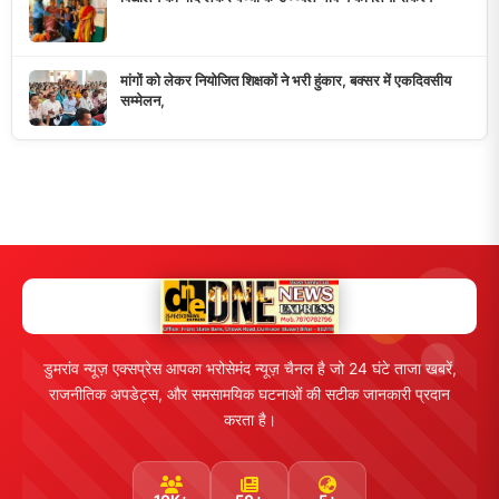
मुख्य लिंक्स
मुख्य पृष्ठ
हमारे बारे में
समाचार श्रेणी
लाइव टीवी
ब्रेकिंग न्यूज़
राजनीति
खेल
संपर्क
फीडबैक
व्यापार
मनोरंजन
हमसे जुड़ें
5K+ फॉलोअर्स
तकनीक
स्वास्थ्य
Facebook
Twitter
Instagram
YouTube
WhatsApp
Telegram