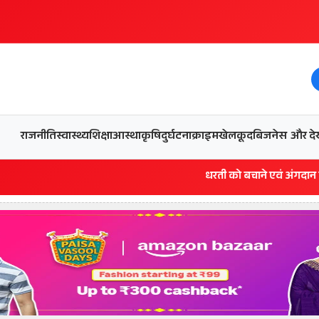
और देख
राजनीति
स्वास्थ्य
शिक्षा
आस्था
कृषि
दुर्घटना
क्राइम
खेलकूद
बिजनेस
धरती को बचाने एवं अंगदान करने के संकल्प 