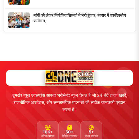
मुख्य लिंक्स
मुख्य पृष्ठ
हमारे बारे में
समाचार श्रेणी
लाइव टीवी
ब्रेकिंग न्यूज़
राजनीति
खेल
संपर्क
फीडबैक
व्यापार
मनोरंजन
हमसे जुड़ें
5K+ फॉलोअर्स
तकनीक
स्वास्थ्य
Facebook
Twitter
Instagram
YouTube
WhatsApp
Telegram