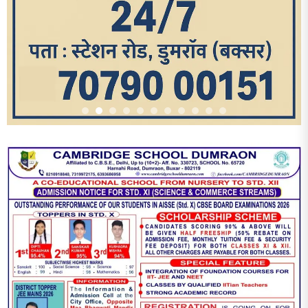
आज का पन्ना
TRENDING POSTS
1
धरती को बचाने एवं अंगदान करने के संकल्प के साथ पदयात्रा का हुआ
विराम
2
‘एक पेड़ मां के नाम’ अभियान के तहत मध्य विद्यालय नाथनगर 01 में हुआ
पौधारोपण
3
भारत 1947 बनाम भारत 2047 विषय पर पेंटिंग प्रतियोगिता
आयोजित, विद्यार्थियों ने उकेरा विकसित भारत का सपना
4
विद्यालय को गोद लेकर बच्चों के उज्ज्वल भविष्य का लिया संकल्प