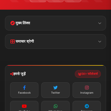
संपर्क जानकारी
पता:
चौक रोड, डुमरांव (बक्सर) बिहार - 802119
फोन:
+91 7870782796
ईमेल:
news.dumraon78@gmail.com
सत्यापित मीडिया
पुरस्कार प्राप्त
24x7 सेवा
MSME पंजीकृत