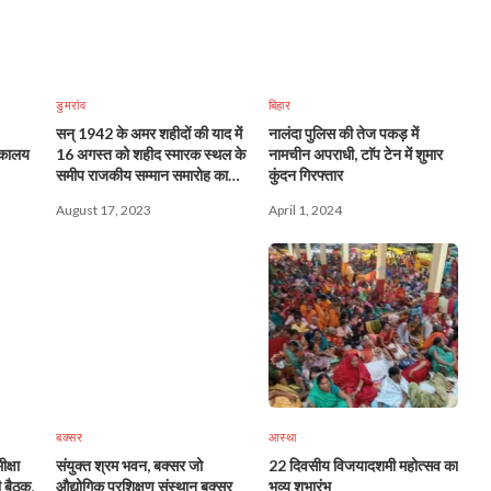
डुमरांव
बिहार
सन् 1942 के अमर शहीदों की याद में
नालंदा पुलिस की तेज पकड़ में
तकालय
16 अगस्त को शहीद स्मारक स्थल के
नामचीन अपराधी, टाॅप टेन में शुमार
समीप राजकीय सम्मान समारोह का
कुंदन गिरफ्तार
आयोजन
August 17, 2023
April 1, 2024
बक्सर
आस्था
क्षा
संयुक्त श्रम भवन, बक्सर जो
22 दिवसीय विजयादशमी महोत्सव का
 बैठक,
औद्योगिक प्रशिक्षण संस्थान बक्सर
भव्य शुभारंभ