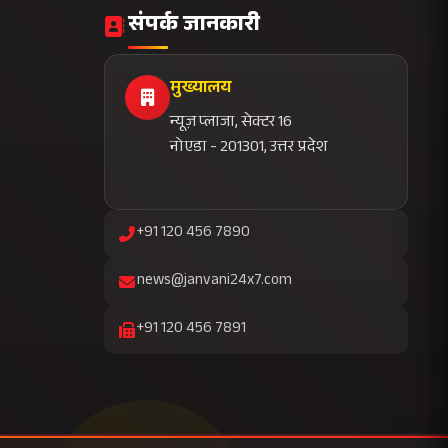
news@janvani24x7.com
+91 120 456 7891
सब्सक्राइब करें
निष्पक्ष समाचार
तत्काल अपडेट
विशेष रिपोर्ट
बिना विज्ञापन