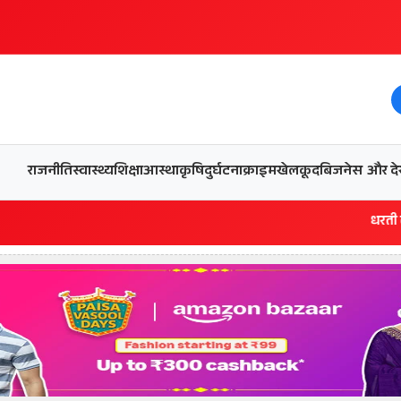
और देख
राजनीति
स्वास्थ्य
शिक्षा
आस्था
कृषि
दुर्घटना
क्राइम
खेलकूद
बिजनेस
धरती को बचाने एवं अं