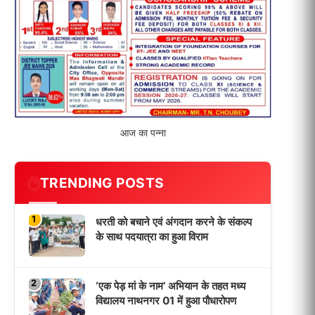
विद्यालय नाथनगर 01 में हुआ पौधारोपण
3
भारत 1947 बनाम भारत 2047 विषय पर
पेंटिंग प्रतियोगिता आयोजित, विद्यार्थियों ने
उकेरा विकसित भारत का सपना
4
विद्यालय को गोद लेकर बच्चों के उज्ज्वल
भविष्य का लिया संकल्प
5
मांगों को लेकर नियोजित शिक्षकों ने भरी
हुंकार, बक्सर में एकदिवसीय सम्मेलन,
LATEST NEWS