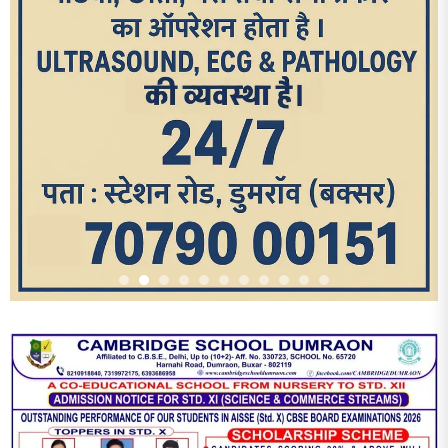
आज का पन्ना
TRENDING POSTS
1
धरती को बचाने एवं अंगदान करने के संकल्प के साथ पदयात्रा का हुआ
विराम
2
‘एक पेड़ मां के नाम’ अभियान के तहत मध्य विद्यालय नाथनगर 01 में हुआ
पौधारोपण
3
भारत 1947 बनाम भारत 2047 विषय पर पेंटिंग प्रतियोगिता