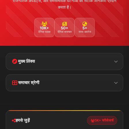
Facebook
Twitter
Instagram
YouTube
WhatsApp
Telegram
संपर्क जानकारी
पता:
चौक रोड, डुमरांव (बक्सर) बिहार - 802119
फोन:
+91 7870782796
ईमेल:
news.dumraon78@gmail.com