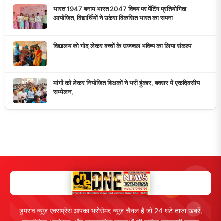
10K+
50+
5+
दैनिक पाठक
दैनिक समाचार
राज्य कवरेज
मुख्य लिंक्स
मुख्य पृष्ठ
हमारे बारे में
समाचार श्रेणी
लाइव टीवी
ब्रेकिंग न्यूज़
राजनीति
खेल
संपर्क
फीडबैक
व्यापार
मनोरंजन
हमसे जुड़ें
5K+ फॉलोअर्स
तकनीक
स्वास्थ्य