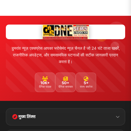
लाइव टीवी
ब्रेकिंग न्यूज़
राजनीति
खेल
संपर्क
फीडबैक
व्यापार
मनोरंजन
हमसे जुड़ें
5K+ फॉलोअर्स
तकनीक
स्वास्थ्य
Facebook
Twitter
Instagram
YouTube
WhatsApp
Telegram
संपर्क जानकारी
पता:
चौक रोड, डुमरांव (बक्सर) बिहार - 802119