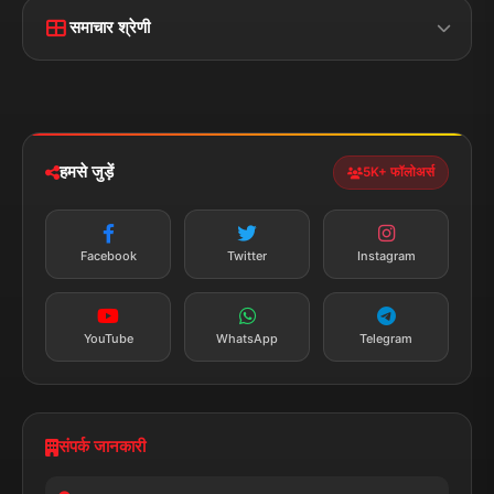
फोन:
+91 7870782796
ईमेल:
news.dumraon78@gmail.com
सत्यापित मीडिया
पुरस्कार प्राप्त
24x7 सेवा
MSME पंजीकृत
© 2025 डुमरांव न्यूज़ एक्सप्रेस. सभी अधिकार सुरक्षित।
प्राइवेसी पॉलिसी
नियम व शर्तें
डिस्क्लेमर