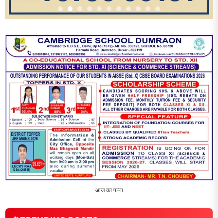
1
धरती को बचाने एवं अंगदान करने के संकल्प के साथ पदयात्रा का हुआ
विराम
2
‘एक पेड़ मां के नाम’ अभियान के तहत मध्य विद्यालय नाथनगर 01 में हुआ
पौधारोपण
3
भारत 1947 बनाम भारत 2047 विषय पर पेंटिंग प्रतियोगिता
आयोजित, विद्यार्थियों ने उकेरा विकसित भारत का सपना
4
विद्यालय को गोद लेकर बच्चों के उज्ज्वल भविष्य का लिया संकल्प
5
मांगों को लेकर नियोजित शिक्षकों ने भरी हुंकार, बक्सर में एकदिवसीय
सम्मेलन,
LATEST NEWS