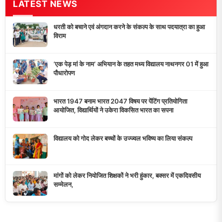
डुमरांव न्यूज़ एक्सप्रेस आपका भरोसेमंद न्यूज़ चैनल है जो 24 घंटे ताजा खबरें,
राजनीतिक अपडेट्स, और समसामयिक घटनाओं की सटीक जानकारी प्रदान
करता है।
10K+
50+
5+
दैनिक पाठक
दैनिक समाचार
राज्य कवरेज
मुख्य लिंक्स
मुख्य पृष्ठ
हमारे बारे में
समाचार श्रेणी