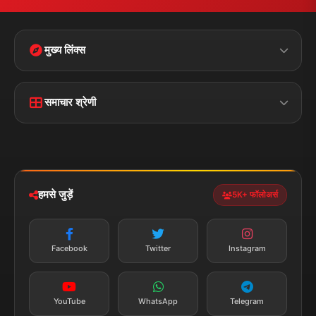
मुख्य लिंक्स
मुख्य पृष्ठ
हमारे बारे में
समाचार श्रेणी
लाइव टीवी
ब्रेकिंग न्यूज़
राजनीति
खेल
संपर्क
फीडबैक
व्यापार
मनोरंजन
हमसे जुड़ें
5K+ फॉलोअर्स
तकनीक
स्वास्थ्य
Facebook
Twitter
Instagram
YouTube
WhatsApp
Telegram