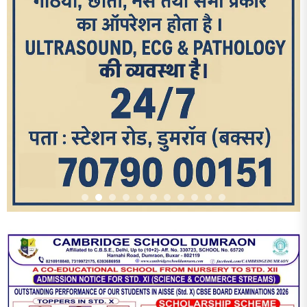
आज का पन्ना
TRENDING POSTS
1
धरती को बचाने एवं अंगदान करने के संकल्प के साथ पदयात्रा का हुआ
विराम
2
‘एक पेड़ मां के नाम’ अभियान के तहत मध्य विद्यालय नाथनगर 01 में हुआ
पौधारोपण
3
भारत 1947 बनाम भारत 2047 विषय पर पेंटिंग प्रतियोगिता