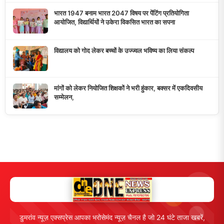
करता है।
10K+
50+
5+
दैनिक पाठक
दैनिक समाचार
राज्य कवरेज
मुख्य लिंक्स
मुख्य पृष्ठ
हमारे बारे में
समाचार श्रेणी
लाइव टीवी
ब्रेकिंग न्यूज़
राजनीति
खेल
संपर्क
फीडबैक
व्यापार
मनोरंजन
हमसे जुड़ें
5K+ फॉलोअर्स
तकनीक
स्वास्थ्य