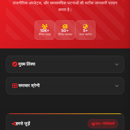
Facebook
Twitter
Instagram
YouTube
WhatsApp
Telegram
संपर्क जानकारी
पता:
चौक रोड, डुमरांव (बक्सर) बिहार - 802119
फोन:
+91 7870782796
ईमेल:
news.dumraon78@gmail.com