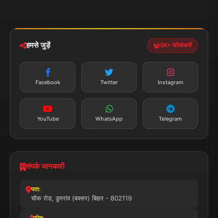
राजनीति
खेल
संपर्क
फीडबैक
व्यापार
मनोरंजन
हमसे जुड़ें
5K+ फॉलोअर्स
तकनीक
स्वास्थ्य
Facebook
Twitter
Instagram
YouTube
WhatsApp
Telegram
संपर्क जानकारी
पता:
चौक रोड, डुमरांव (बक्सर) बिहार - 802119