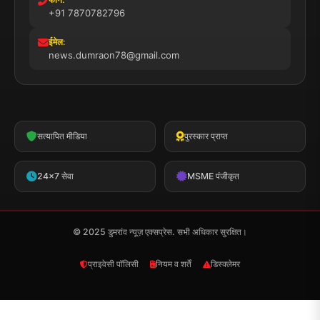
फोन:
+91 7870782796
ईमेल:
news.dumraon78@gmail.com
सत्यापित मीडिया
पुरस्कार प्राप्त
24x7 सेवा
MSME पंजीकृत
© 2025 डुमरांव न्यूज़ एक्सप्रेस. सभी अधिकार सुरक्षित।
प्राइवेसी पॉलिसी
नियम व शर्तें
डिस्क्लेमर