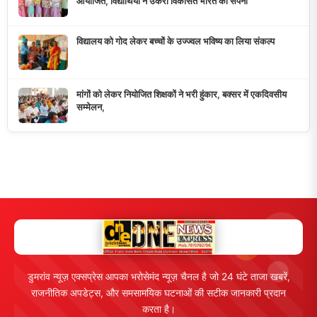
10K+
50+
5+
दैनिक पाठक
दैनिक समाचार
राज्य कवरेज
मुख्य लिंक्स
मुख्य पृष्ठ
हमारे बारे में
समाचार श्रेणी
लाइव टीवी
ब्रेकिंग न्यूज़
राजनीति
खेल
संपर्क
फीडबैक
व्यापार
मनोरंजन
हमसे जुड़ें
5K+ फॉलोअर्स
तकनीक
स्वास्थ्य
Facebook
Twitter
Instagram