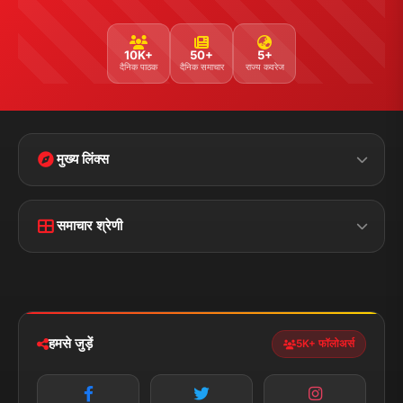
YouTube
WhatsApp
Telegram
संपर्क जानकारी
पता:
चौक रोड, डुमरांव (बक्सर) बिहार - 802119
फोन:
+91 7870782796
ईमेल:
news.dumraon78@gmail.com