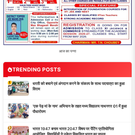
4
विद्यालय को गोद लेकर बच्चों के उज्ज्वल भविष्य का लिया संकल्प
5
मांगों को लेकर नियोजित शिक्षकों ने भरी हुंकार, बक्सर में एकदिवसीय
सम्मेलन,
LATEST NEWS
धरती को बचाने एवं अंगदान करने के संकल्प के साथ पदयात्रा का हुआ
विराम
‘एक पेड़ मां के नाम’ अभियान के तहत मध्य विद्यालय नाथनगर 01 में हुआ
पौधारोपण
भारत 1947 बनाम भारत 2047 विषय पर पेंटिंग प्रतियोगिता
आयोजित, विद्यार्थियों ने उकेरा विकसित भारत का सपना