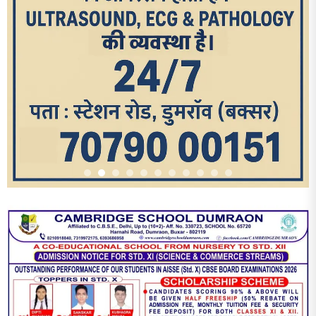
आज का पन्ना
TRENDING POSTS
1
धरती को बचाने एवं अंगदान करने के संकल्प के साथ पदयात्रा का हुआ
विराम
2
‘एक पेड़ मां के नाम’ अभियान के तहत मध्य विद्यालय नाथनगर 01 में हुआ
पौधारोपण
3
भारत 1947 बनाम भारत 2047 विषय पर पेंटिंग प्रतियोगिता
आयोजित, विद्यार्थियों ने उकेरा विकसित भारत का सपना