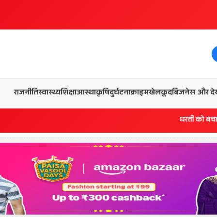
और देख
राजनीति
स्वास्थ्य
शिक्षा
आस्था
कृषि
दुर्घटना
क्राइम
खेलकूद
बिजनेस
धरती को बचाने एवं अंगदान करने