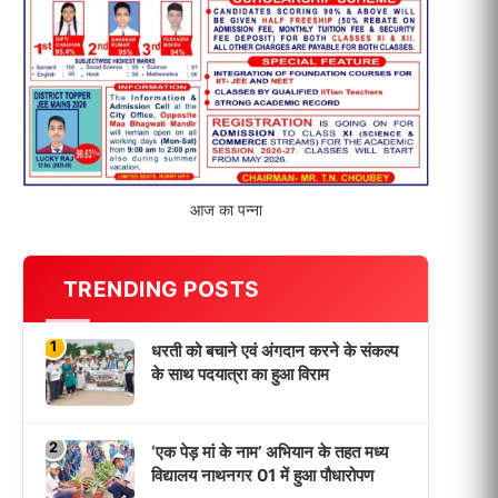
विद्यालय नाथनगर 01 में हुआ पौधारोपण
3
भारत 1947 बनाम भारत 2047 विषय पर
पेंटिंग प्रतियोगिता आयोजित, विद्यार्थियों ने
उकेरा विकसित भारत का सपना
4
विद्यालय को गोद लेकर बच्चों के उज्ज्वल
भविष्य का लिया संकल्प
5
मांगों को लेकर नियोजित शिक्षकों ने भरी
हुंकार, बक्सर में एकदिवसीय सम्मेलन,
LATEST NEWS