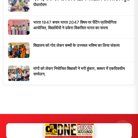
डुमरांव न्यूज़ एक्सप्रेस आपका भरोसेमंद न्यूज़ चैनल है जो 24 घंटे ताजा खबरें,
राजनीतिक अपडेट्स, और समसामयिक घटनाओं की सटीक जानकारी प्रदान
करता है।
10K+
50+
5+
दैनिक पाठक
दैनिक समाचार
राज्य कवरेज
मुख्य लिंक्स
मुख्य पृष्ठ
हमारे बारे में
समाचार श्रेणी
लाइव टीवी
ब्रेकिंग न्यूज़
राजनीति
खेल
संपर्क
फीडबैक
व्यापार
मनोरंजन
हमसे जुड़ें
5K+ फॉलोअर्स