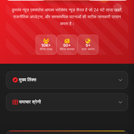
तकनीक
स्वास्थ्य
Facebook
Twitter
Instagram
YouTube
WhatsApp
Telegram
संपर्क जानकारी
पता:
चौक रोड, डुमरांव (बक्सर) बिहार - 802119
फोन:
+91 7870782796
ईमेल:
news.dumraon78@gmail.com