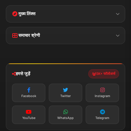
मुख्य लिंक्स
मुख्य पृष्ठ
हमारे बारे में
समाचार श्रेणी
लाइव टीवी
ब्रेकिंग न्यूज़
राजनीति
खेल
संपर्क
फीडबैक
व्यापार
मनोरंजन
हमसे जुड़ें
5K+ फॉलोअर्स
तकनीक
स्वास्थ्य
Facebook
Twitter
Instagram
YouTube
WhatsApp
Telegram