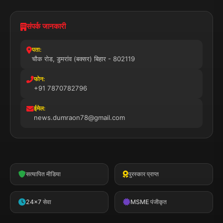
संपर्क जानकारी
पता:
चौक रोड, डुमरांव (बक्सर) बिहार - 802119
फोन:
+91 7870782796
ईमेल:
news.dumraon78@gmail.com
सत्यापित मीडिया
पुरस्कार प्राप्त
24x7 सेवा
MSME पंजीकृत