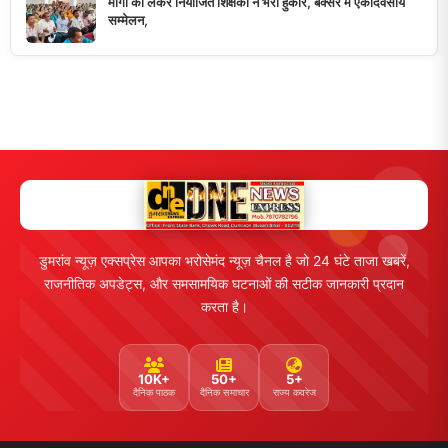
मांगों को लेकर नियोजित शिक्षकों ने भरी हुंकार, बक्सर में एकदिवसीय
सम्मेलन,
डुमरांव न्यूज़ एक्सप्रेस आपका भरोसेमंद न्यूज़ चैनल है जो 24 घंटे ताजा खबरें,
राजनीतिक अपडेट्स, और समसामयिक घटनाओं की सटीक जानकारी प्रदान
करता है।
10K+
50+
5+
दैनिक पाठक
दैनिक समाचार
राज्य कवरेज