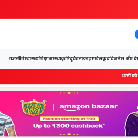
और देख
राजनीति
स्वास्थ्य
शिक्षा
आस्था
कृषि
दुर्घटना
क्राइम
खेलकूद
बिजनेस
धरती को बचाने एवं अंगदान 