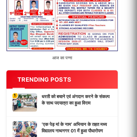
विद्यालय नाथनगर 01 में हुआ पौधारोपण
3
भारत 1947 बनाम भारत 2047 विषय पर
पेंटिंग प्रतियोगिता आयोजित, विद्यार्थियों ने
उकेरा विकसित भारत का सपना
4
विद्यालय को गोद लेकर बच्चों के उज्ज्वल
भविष्य का लिया संकल्प
5
मांगों को लेकर नियोजित शिक्षकों ने भरी
हुंकार, बक्सर में एकदिवसीय सम्मेलन,
LATEST NEWS