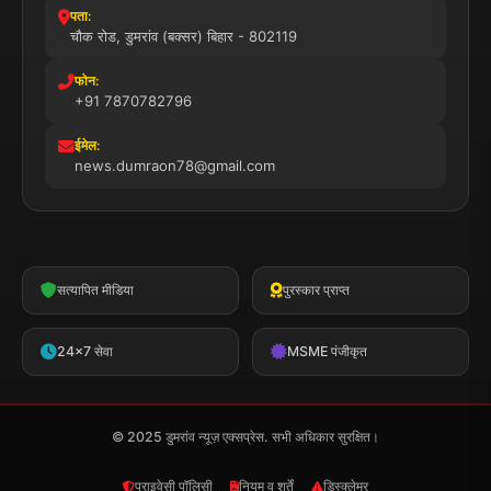
पता:
चौक रोड, डुमरांव (बक्सर) बिहार - 802119
फोन:
+91 7870782796
ईमेल:
news.dumraon78@gmail.com
सत्यापित मीडिया
पुरस्कार प्राप्त
24x7 सेवा
MSME पंजीकृत
© 2025 डुमरांव न्यूज़ एक्सप्रेस. सभी अधिकार सुरक्षित।
प्राइवेसी पॉलिसी
नियम व शर्तें
डिस्क्लेमर