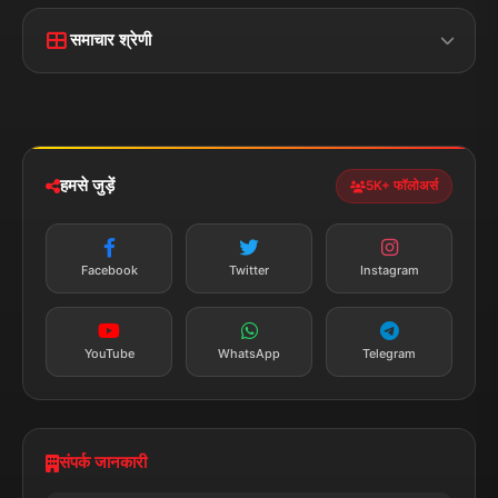
मुख्य पृष्ठ
हमारे बारे में
समाचार श्रेणी
लाइव टीवी
ब्रेकिंग न्यूज़
राजनीति
खेल
संपर्क
फीडबैक
व्यापार
मनोरंजन
हमसे जुड़ें
5K+ फॉलोअर्स
तकनीक
स्वास्थ्य
Facebook
Twitter
Instagram
YouTube
WhatsApp
Telegram
संपर्क जानकारी