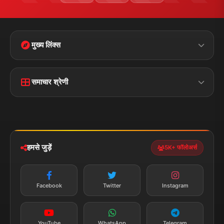
मुख्य लिंक्स
मुख्य पृष्ठ
हमारे बारे में
समाचार श्रेणी
लाइव टीवी
ब्रेकिंग न्यूज़
राजनीति
खेल
संपर्क
फीडबैक
व्यापार
मनोरंजन
हमसे जुड़ें
5K+ फॉलोअर्स
तकनीक
स्वास्थ्य
Facebook
Twitter
Instagram
YouTube
WhatsApp
Telegram