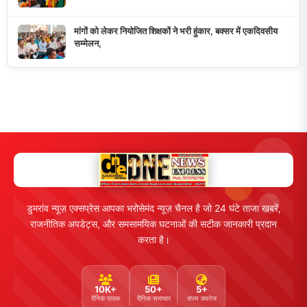
मांगों को लेकर नियोजित शिक्षकों ने भरी हुंकार, बक्सर में एकदिवसीय
सम्मेलन,
डुमरांव न्यूज़ एक्सप्रेस आपका भरोसेमंद न्यूज़ चैनल है जो 24 घंटे ताजा खबरें,
राजनीतिक अपडेट्स, और समसामयिक घटनाओं की सटीक जानकारी प्रदान
करता है।
10K+
50+
5+
दैनिक पाठक
दैनिक समाचार
राज्य कवरेज