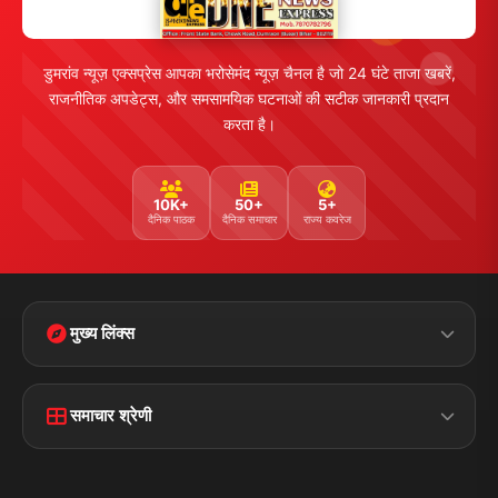
व्यापार
मनोरंजन
हमसे जुड़ें
5K+ फॉलोअर्स
तकनीक
स्वास्थ्य
Facebook
Twitter
Instagram
YouTube
WhatsApp
Telegram
संपर्क जानकारी
पता:
चौक रोड, डुमरांव (बक्सर) बिहार - 802119
फोन:
+91 7870782796
ईमेल: