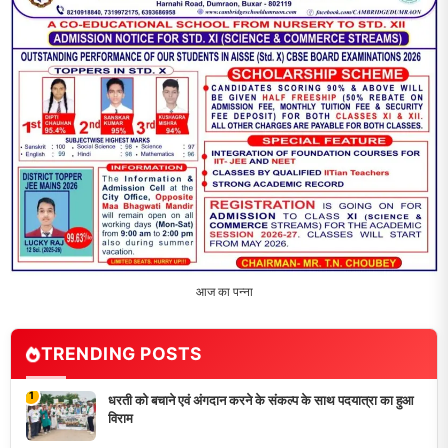
पौधारोपण
3
भारत 1947 बनाम भारत 2047 विषय पर पेंटिंग प्रतियोगिता
आयोजित, विद्यार्थियों ने उकेरा विकसित भारत का सपना
4
विद्यालय को गोद लेकर बच्चों के उज्ज्वल भविष्य का लिया संकल्प
5
मांगों को लेकर नियोजित शिक्षकों ने भरी हुंकार, बक्सर में एकदिवसीय
सम्मेलन,
LATEST NEWS
धरती को बचाने एवं अंगदान करने के संकल्प के साथ पदयात्रा का हुआ
विराम