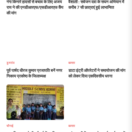
गंगा किनारे हादसों से बचाव के लिए अजय
वैशाली : सर्वजन दवा के सघन अभियान में
राय ने की एनडीआरएफ/एसडीआरएफ कैंप
करीब 7 सौ छात्राएं हुई लाभान्वित
की मांग
डुमरांव
बक्सर
पूर्व पार्षद धीरज कुमार प्रजापति बनें नगर
डाटा इंट्री ऑपरेटरों ने समायोजन की मांग
निकाय प्रकोष्ठ के जिलाध्यक्ष
को लेकर दिया एकदिवसीय धरना
चौगाई
बक्सर