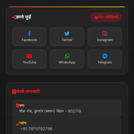
news.dumraon78@gmail.com
सत्यापित मीडिया
पुरस्कार प्राप्त
24x7 सेवा
MSME पंजीकृत
© 2025 डुमरांव न्यूज़ एक्सप्रेस. सभी अधिकार सुरक्षित।
प्राइवेसी पॉलिसी
नियम व शर्तें
डिस्क्लेमर