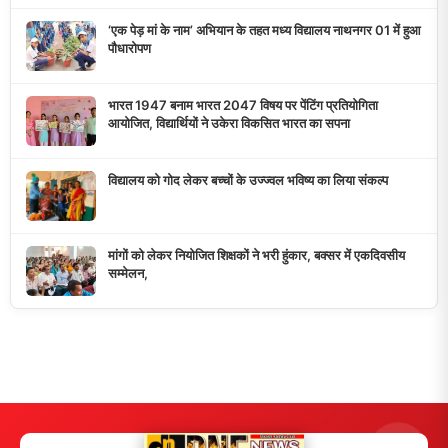
डुमरांव न्यूज़ एक्सप्रेस आपका भरोसेमंद न्यूज़ चैनल है जो 24 घंटे ताजा खबरें,
राजनीतिक अपडेट्स, और समसामयिक घटनाओं की सटीक जानकारी प्रदान
करता है।
10K+
50+
5+
दैनिक पाठक
दैनिक समाचार
राज्य कवरेज
मुख्य लिंक्स
मुख्य पृष्ठ
हमारे बारे में
समाचार श्रेणी
लाइव टीवी
ब्रेकिंग न्यूज़
राजनीति
खेल
संपर्क
फीडबैक