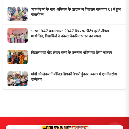
डुमरांव न्यूज़ एक्सप्रेस आपका भरोसेमंद न्यूज़ चैनल है जो 24 घंटे ताजा खबरें,
राजनीतिक अपडेट्स, और समसामयिक घटनाओं की सटीक जानकारी प्रदान
करता है।
10K+
50+
5+
दैनिक पाठक
दैनिक समाचार
राज्य कवरेज
मुख्य लिंक्स
मुख्य पृष्ठ
हमारे बारे में
समाचार श्रेणी
लाइव टीवी
ब्रेकिंग न्यूज़
राजनीति
खेल
संपर्क
फीडबैक