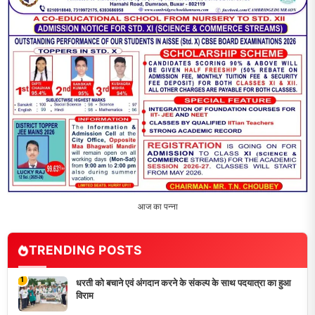
पौधारोपण
3
भारत 1947 बनाम भारत 2047 विषय पर पेंटिंग प्रतियोगिता
आयोजित, विद्यार्थियों ने उकेरा विकसित भारत का सपना
4
विद्यालय को गोद लेकर बच्चों के उज्ज्वल भविष्य का लिया संकल्प
5
मांगों को लेकर नियोजित शिक्षकों ने भरी हुंकार, बक्सर में एकदिवसीय
सम्मेलन,
LATEST NEWS
धरती को बचाने एवं अंगदान करने के संकल्प के साथ पदयात्रा का हुआ
विराम