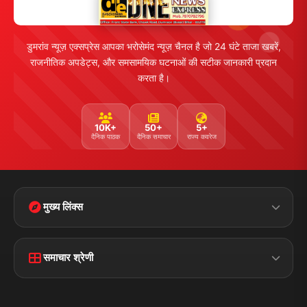
व्यापार
मनोरंजन
हमसे जुड़ें
5K+ फॉलोअर्स
तकनीक
स्वास्थ्य
Facebook
Twitter
Instagram
YouTube
WhatsApp
Telegram
संपर्क जानकारी
पता:
चौक रोड, डुमरांव (बक्सर) बिहार - 802119
फोन:
+91 7870782796
ईमेल: