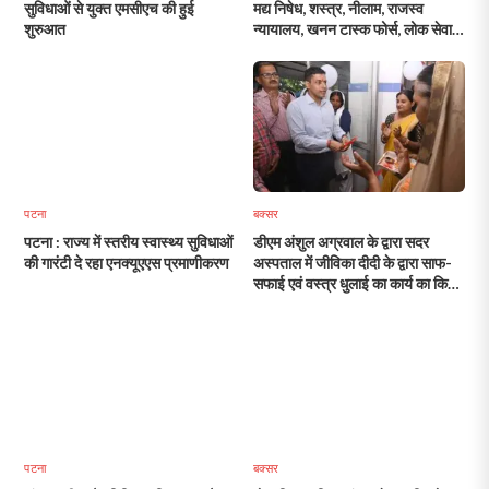
सुविधाओं से युक्त एमसीएच की हुई
मद्य निषेध, शस्त्र, नीलाम, राजस्व
शुरुआत
न्यायालय, खनन टास्क फोर्स, लोक सेवा
केंद्र, लोक शिकायत निवारण एवं दुर्गापूजा
पर्व के दौरान विधि व्यवस्था संधारण की
तैयारी की डीएम व एसपी ने किया समीक्षा
बैठक
पटना
बक्सर
पटना : राज्य में स्तरीय स्वास्थ्य सुविधाओं
डीएम अंशुल अग्रवाल के द्वारा सदर
की गारंटी दे रहा एनक्यूएएस प्रमाणीकरण
अस्पताल में जीविका दीदी के द्वारा साफ-
सफाई एवं वस्त्र धुलाई का कार्य का किया
गया शुभारंभ
पटना
बक्सर