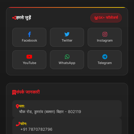
news.dumraon78@gmail.com
सत्यापित मीडिया
पुरस्कार प्राप्त
24x7 सेवा
MSME पंजीकृत
© 2025 डुमरांव न्यूज़ एक्सप्रेस. सभी अधिकार सुरक्षित।
प्राइवेसी पॉलिसी
नियम व शर्तें
डिस्क्लेमर