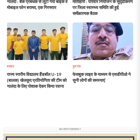
नालंदा : बैंक प्रबंधक से लूटा गया बाइक व
मोतीहारी : परिवार नियोजन के सुदृढीकरण
मोबाइल फोन बरामद, एक गिरफ्तार
पर जिला स्वास्थ्य समिति की हुई
समीक्षात्मक बैठक
बक्सर
डुमरांव
राज्य स्तरीय विद्यालय हैंडबॉल U-19
फेसबुक लाइव के माध्यम से एसडीपीओ ने
(बालक) खेलकूद प्रतियोगिता की टीम को
सुनी लोगों की समस्याएं
नालंदा के लिए पोशाक देकर किया रवाना
ADVERTISEMENT