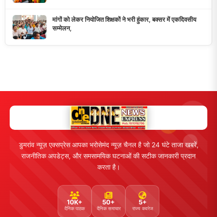
मुख्य लिंक्स
मुख्य पृष्ठ
हमारे बारे में
समाचार श्रेणी
लाइव टीवी
ब्रेकिंग न्यूज़
राजनीति
खेल
संपर्क
फीडबैक
व्यापार
मनोरंजन
हमसे जुड़ें
5K+ फॉलोअर्स
तकनीक
स्वास्थ्य
Facebook
Twitter
Instagram
YouTube
WhatsApp
Telegram