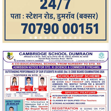
आज का पन्ना
TRENDING POSTS
1
धरती को बचाने एवं अंगदान करने के संकल्प के साथ पदयात्रा का हुआ
विराम
2
‘एक पेड़ मां के नाम’ अभियान के तहत मध्य विद्यालय नाथनगर 01 में हुआ
पौधारोपण
3
भारत 1947 बनाम भारत 2047 विषय पर पेंटिंग प्रतियोगिता
आयोजित, विद्यार्थियों ने उकेरा विकसित भारत का सपना
4
विद्यालय को गोद लेकर बच्चों के उज्ज्वल भविष्य का लिया संकल्प