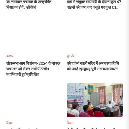
का नामांकन पंचायत के उत्क्रमित
मार्च में संयुक्त छापेमारी के दौरान कुल 67
विद्यालय होगें : डीपीओ
वाहनों को जप्त कर वसूले गए कुल 01
करोड़ 79 लाख 06 हजार रुपए का अर्थ
दंड
बक्सर
डुमरांव
लोकसभा आम निर्वाचन-2024 के सफल
कोपवां मां काली मंदिर में अमावस्या तिथि
संचालन को लेकर सभी पीठासीन
को उमड़े श्रद्धालू, पूरी रात चला साधन
पदाधिकारी हुएं प्रशिक्षित
बिहार
बिहार