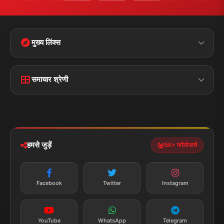
संपर्क जानकारी
पता:
चौक रोड, डुमरांव (बक्सर) बिहार - 802119
फोन:
+91 7870782796
ईमेल:
news.dumraon78@gmail.com
सत्यापित मीडिया
पुरस्कार प्राप्त
24x7 सेवा
MSME पंजीकृत