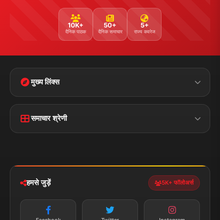
10K+
50+
5+
दैनिक पाठक
दैनिक समाचार
राज्य कवरेज
मुख्य लिंक्स
मुख्य पृष्ठ
हमारे बारे में
समाचार श्रेणी
लाइव टीवी
ब्रेकिंग न्यूज़
राजनीति
खेल
संपर्क
फीडबैक
व्यापार
मनोरंजन
हमसे जुड़ें
5K+ फॉलोअर्स
तकनीक
स्वास्थ्य